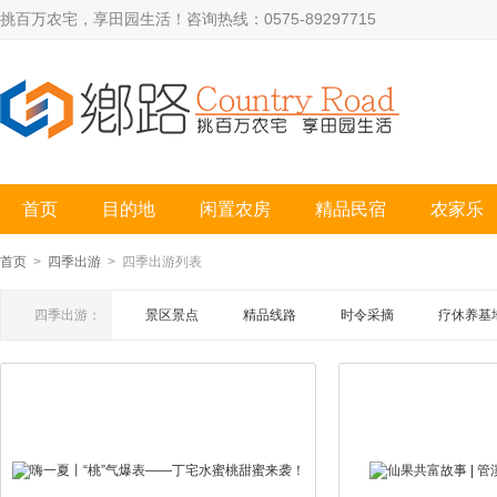
挑百万农宅，享田园生活！咨询热线：0575-89297715
首页
目的地
闲置农房
精品民宿
农家乐
首页
>
四季出游
> 四季出游列表
四季出游：
景区景点
精品线路
时令采摘
疗休养基