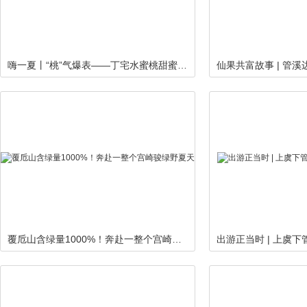
嗨一夏丨“桃”气爆表——丁宅水蜜桃甜蜜来袭！
仙果共富故事 | 管
覆卮山含绿量1000%！奔赴一整个宫崎骏绿野夏天