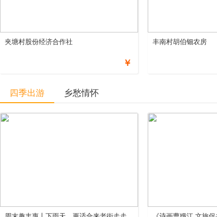
夹塘村股份经济合作社
丰南村胡伯钿农房
￥
四季出游
乡愁情怀
周末趣丰惠丨下雨天，更适合来老街走走
《诗画曹娥江 文旅