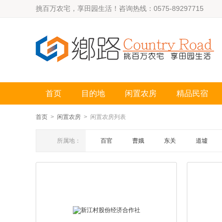
挑百万农宅，享田园生活！咨询热线：0575-89297715
首页
目的地
闲置农房
精品民宿
首页
>
闲置农房
> 闲置农房列表
所属地：
百官
曹娥
东关
道墟
上浦
汤浦
永和
谢塘