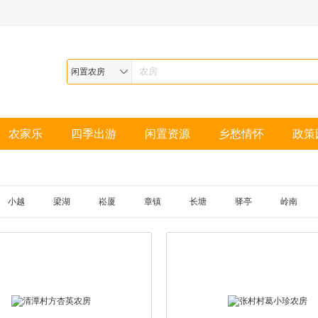
闲置农房
农家乐
四季出游
闲置资源
乡愁情怀
政策
小越
梁湖
崧厦
章镇
长塘
驿亭
岭南
盖北